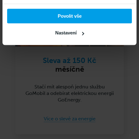
Povolit vše
Nastavení
Sleva až 150 Kč
měsíčně
Stačí mít alespoň jednu službu
GoMobil a odebírat elektrickou energii
GoEnergy.
Více o slevě za energie