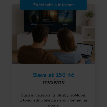
Za televizi a internet
Sleva až 150 Kč
měsíčně
Stačí mít alespoň tři služby GoMobil,
z toho jednu televizi nebo internet na
doma.