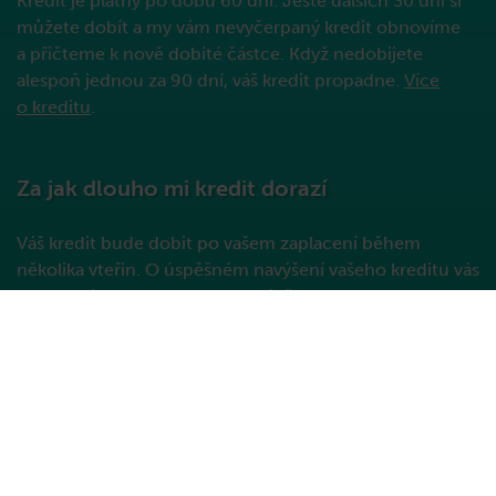
Kredit je platný po dobu 60 dní. Ještě dalších 30 dní si
můžete dobít a my vám nevyčerpaný kredit obnovíme
a přičteme k nově dobité částce. Když nedobijete
alespoň jednou za 90 dní, váš kredit propadne.
Více
o kreditu
.
Za jak dlouho mi kredit dorazí
Váš kredit bude dobit po vašem zaplacení během
několika vteřin. O úspěšném navýšení vašeho kreditu vás
budeme informovat v SMS zprávě.